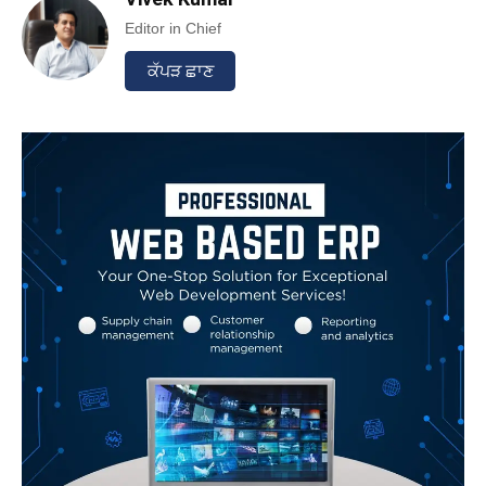
Editor in Chief
ਕੱਪੜ ਛਾਣ