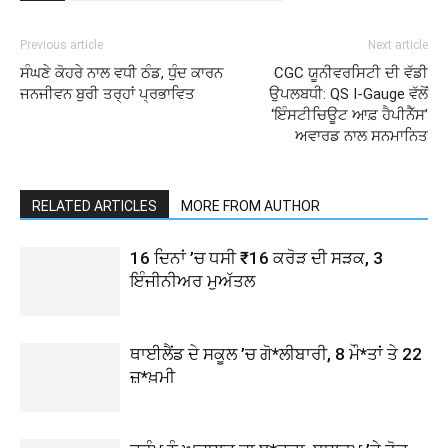
Previous article
Next article
ਸੰਘਣੇ ਕੋਹਰੇ ਨਾਲ ਵਧੀ ਠੰਡ, ਧੁੰਦ ਕਾਰਨ
CGC ਯੂਨੀਵਰਸਿਟੀ ਦੀ ਵੱਡੀ
ਜਨਜੀਵਨ ਬੁਰੀ ਤਰ੍ਹਾਂ ਪ੍ਰਭਾਵਿਤ
ਉਪਲਬਧੀ: QS I-Gauge ਵੱਲੋਂ
‘ਇੰਸਟੀਚਿਊਟ ਆਫ਼ ਹੈਪੀਨੈੱਸ’
ਅਵਾਰਡ ਨਾਲ ਸਨਮਾਨਿਤ
RELATED ARTICLES
MORE FROM AUTHOR
16 ਦਿਨਾਂ ’ਚ ਧਸੀ ₹16 ਕਰੋੜ ਦੀ ਸੜਕ, 3
ਇੰਜੀਨੀਅਰ ਮੁਅੱਤਲ
ਥਾਈਲੈਂਡ ਦੇ ਸਕੂਲ ’ਚ ਗੋ*ਲੀਬਾਰੀ, 8 ਮੌ*ਤਾਂ ਤੇ 22
ਜ਼*ਖ਼ਮੀ