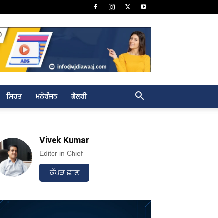
ਸਿਹਤ
ਮਨੋਰੰਜਨ
ਗੈਲਰੀ
Vivek Kumar
Editor in Chief
ਕੱਪੜ ਛਾਣ