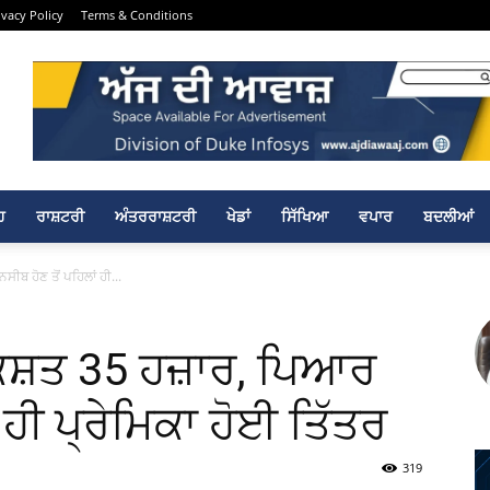
ivacy Policy
Terms & Conditions
ਹ
ਰਾਸ਼ਟਰੀ
ਅੰਤਰਰਾਸ਼ਟਰੀ
ਖੇਡਾਂ
ਸਿੱਖਿਆ
ਵਪਾਰ
ਬਦਲੀਆਂ
ੀਬ ਹੋਣ ਤੋਂ ਪਹਿਲਾਂ ਹੀ...
ਿਸ਼ਤ 35 ਹਜ਼ਾਰ, ਪਿਆਰ
 ਹੀ ਪ੍ਰੇਮਿਕਾ ਹੋਈ ਤਿੱਤਰ
319