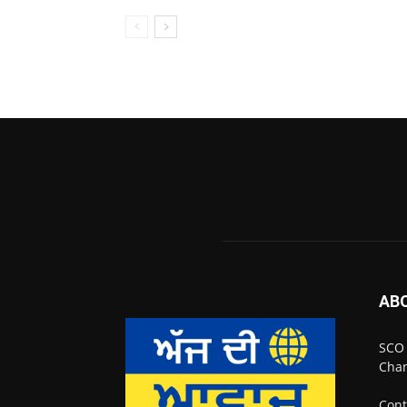
AB
SCO 
Chan
Cont