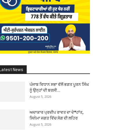
Latest News
ਪੰਜਾਬ ਵਿਧਾਨ ਸਭਾ ਵੱਲੋਂ ਭਗਤ ਪੂਰਨ ਸਿੰਘ
ਨੂੰ ਉਨ੍ਹਾਂ ਦੀ ਬਰਸੀ...
August 5, 2026
ਅਦਾਕਾਰ ਪ੍ਰਦੀਪ ਰਾਵਤ ਦਾ ਦੇ*ਹਾਂਤ,
ਸਿਨੇਮਾ ਜਗਤ ਵਿੱਚ ਸੋਗ ਦੀ ਲਹਿਰ
August 5, 2026