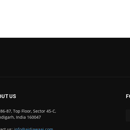
OUT US
F
86-87, Top Floor, Sector 45-C,
digarh, India 160047
act us:
info@ajdiawaaj.com