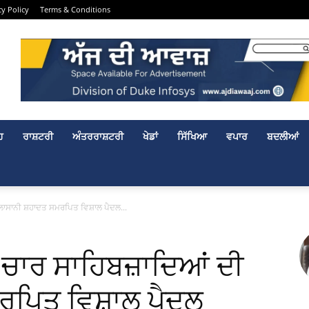
cy Policy
Terms & Conditions
ਹ
ਰਾਸ਼ਟਰੀ
ਅੰਤਰਰਾਸ਼ਟਰੀ
ਖੇਡਾਂ
ਸਿੱਖਿਆ
ਵਪਾਰ
ਬਦਲੀਆਂ
 ਲਾਸਾਨੀ ਸ਼ਹਾਦਤ ਸਮਰਪਿਤ ਵਿਸ਼ਾਲ ਪੈਦਲ...
 ਚਾਰ ਸਾਹਿਬਜ਼ਾਦਿਆਂ ਦੀ
ਰਪਿਤ ਵਿਸ਼ਾਲ ਪੈਦਲ