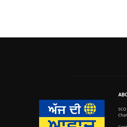
AB
SCO 
Chan
Cont