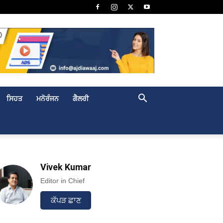
ਸਿਹਤ
ਮਨੋਰੰਜਨ
ਗੈਲਰੀ
Vivek Kumar
Editor in Chief
ਕੱਪੜ ਛਾਣ