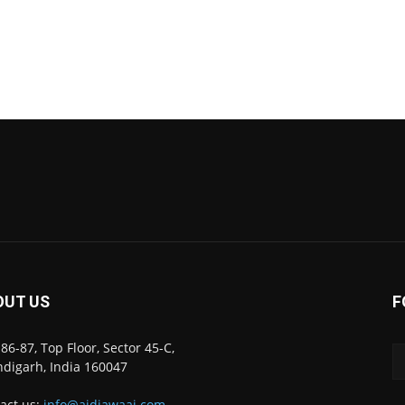
OUT US
F
86-87, Top Floor, Sector 45-C,
digarh, India 160047
act us:
info@ajdiawaaj.com