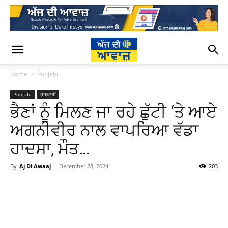
Home
Punjabi
Punjabi
ਰਾਸ਼ਟਰੀ
ਭੈਣਾਂ ਨੂੰ ਮਿਲਣ ਜਾ ਰਹੇ ਛੁੱਟੀ ‘ਤੇ ਆਏ
ਅਗਨੀਵੀਰ ਨਾਲ ਵਾਪਰਿਆ ਵੱਡਾ
ਹਾਦਸਾ, ਮੌਤ…
By
Aj Di Awaaj
-
December 28, 2024
203
WhatsApp
Facebook
Twitter
T