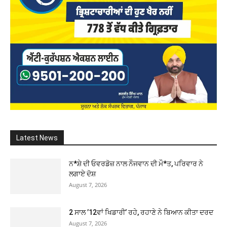
Latest News
ਨ*ਸ਼ੇ ਦੀ ਓਵਰਡੋਜ਼ ਨਾਲ ਨੌਜਵਾਨ ਦੀ ਮੌ*ਤ, ਪਰਿਵਾਰ ਨੇ
ਲਗਾਏ ਦੋਸ਼
August 7, 2026
2 ਸਾਲ ’12ਵਾਂ ਖਿਡਾਰੀ’ ਰਹੇ, ਰਹਾਣੇ ਨੇ ਬਿਆਨ ਕੀਤਾ ਦਰਦ
August 7, 2026