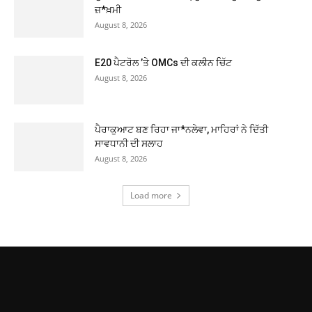
ਜ਼*ਖ਼ਮੀ
August 8, 2026
E20 ਪੈਟਰੋਲ ’ਤੇ OMCs ਦੀ ਕਲੀਨ ਚਿੱਟ
August 8, 2026
ਪੈਰਾਕੁਆਟ ਬਣ ਰਿਹਾ ਜਾ*ਨਲੇਵਾ, ਮਾਹਿਰਾਂ ਨੇ ਦਿੱਤੀ
ਸਾਵਧਾਨੀ ਦੀ ਸਲਾਹ
August 8, 2026
Load more