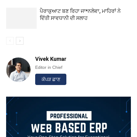
ਪੈਰਾਕੁਆਟ ਬਣ ਰਿਹਾ ਜਾ*ਨਲੇਵਾ, ਮਾਹਿਰਾਂ ਨੇ
ਦਿੱਤੀ ਸਾਵਧਾਨੀ ਦੀ ਸਲਾਹ
Vivek Kumar
Editor in Chief
ਕੱਪੜ ਛਾਣ