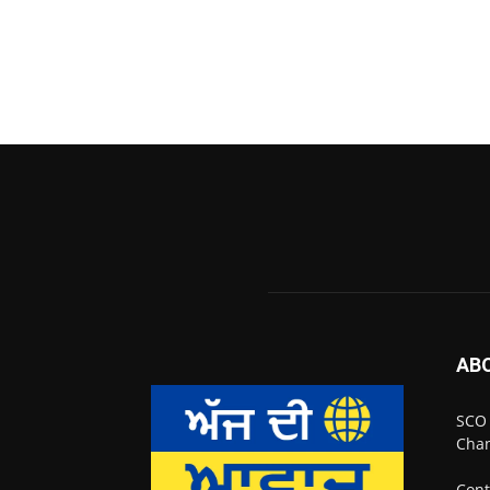
AB
SCO 
Chan
Cont