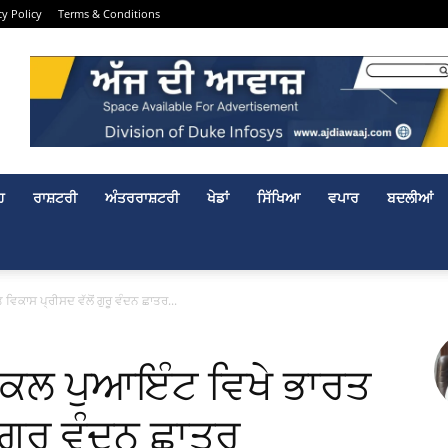
cy Policy
Terms & Conditions
ਹ
ਰਾਸ਼ਟਰੀ
ਅੰਤਰਰਾਸ਼ਟਰੀ
ਖੇਡਾਂ
ਸਿੱਖਿਆ
ਵਪਾਰ
ਬਦਲੀਆਂ
ਵਿਕਾਸ ਪ੍ਰੀਸਦ ਵੱਲੋਂ ਗੁਰੂ ਵੰਦਨ ਛਾਤਰ...
ਫੋਕਲ ਪੁਆਇੰਟ ਵਿਖੇ ਭਾਰਤ
 ਗੁਰੂ ਵੰਦਨ ਛਾਤਰ