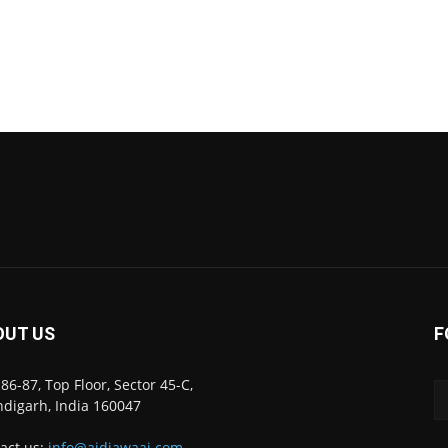
OUT US
F
86-87, Top Floor, Sector 45-C,
digarh, India 160047
act us:
info@ajdiawaaj.com