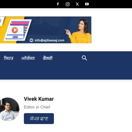
ਸਿਹਤ
ਮਨੋਰੰਜਨ
ਗੈਲਰੀ
Vivek Kumar
Editor in Chief
ਕੱਪੜ ਛਾਣ