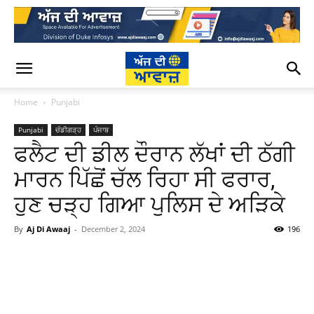
Home
Punjabi
Punjabi
ਚੰਡੀਗੜ੍ਹ
ਪੰਜਾਬ
ਫਲੈਟ ਦੀ ਡੀਲ ਦੌਰਾਨ ਲੱਖਾਂ ਦੀ ਠੱਗੀ
ਮਾਰਨ ਪਿੱਛੋਂ ਚੱਲ ਰਿਹਾ ਸੀ ਫਰਾਰ,
ਹੁਣ ਚੜ੍ਹ ਗਿਆ ਪੁਲਿਸ ਦੇ ਅੜਿਕੇ
By
Aj Di Awaaj
-
December 2, 2024
196
WhatsApp
Facebook
Twitter
T