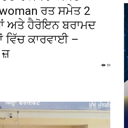
ਕ woman ਰਤ ਸਮੇਤ 2
ਆਂ ਅਤੇ ਹੈਰੋਇਨ ਬਰਾਮਦ
ਆਂ ਵਿੱਚ ਕਾਰਵਾਈ –
ਜ਼
93
Twitter
Telegram
Pinterest
Copy URL