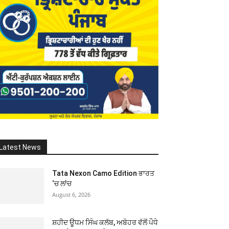
Latest News
Tata Nexon Camo Edition ਭਾਰਤ
‘ਚ ਲਾਂਚ
August 6, 2026
ਸ਼ਹੀਦ ਊਧਮ ਸਿੰਘ ਕਲੱਬ, ਅਬੋਹਰ ਵੱਲੋਂ ਪੌਧੇ