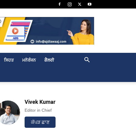
ਸਿਹਤ
ਮਨੋਰੰਜਨ
ਗੈਲਰੀ
Vivek Kumar
Editor in Chief
ਕੱਪੜ ਛਾਣ