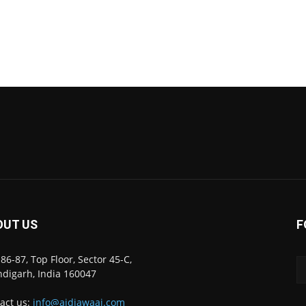
OUT US
F
86-87, Top Floor, Sector 45-C,
digarh, India 160047
act us:
info@ajdiawaaj.com