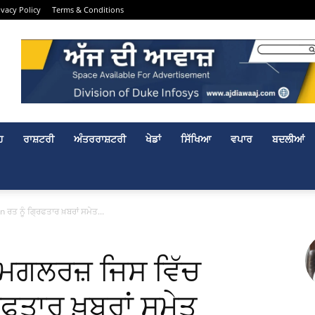
ivacy Policy
Terms & Conditions
ਹ
ਰਾਸ਼ਟਰੀ
ਅੰਤਰਰਾਸ਼ਟਰੀ
ਖੇਡਾਂ
ਸਿੱਖਿਆ
ਵਪਾਰ
ਬਦਲੀਆਂ
 ਨੂੰ ਗ੍ਰਿਫਤਾਰ ਖ਼ਬਰਾਂ ਸਮੇਤ...
ਮਗਲਰਜ਼ ਜਿਸ ਵਿੱਚ
ਫਤਾਰ ਖ਼ਬਰਾਂ ਸਮੇਤ