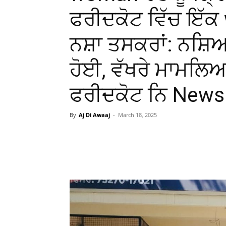
ਫਰੀਦਕੋਟ ਵਿੱਚ ਇੱ
ਨਸ਼ਾ ਤਸਕਰਾਂ: ਨਸ਼ਿ
ਹੋਈ, ਵੱਖਰੇ ਮਾਮਲਿ
ਫਰੀਦਕੋਟ ਨਿ News 
By
Aj Di Awaaj
-
March 18, 2025
WhatsApp
Facebook