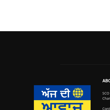
AB
SCO 
Chan
Cont