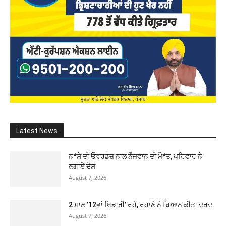
Latest News
ਨ*ਸ਼ੇ ਦੀ ਓਵਰਡੋਜ਼ ਨਾਲ ਨੌਜਵਾਨ ਦੀ ਮੌ*ਤ, ਪਰਿਵਾਰ ਨੇ
ਲਗਾਏ ਦੋਸ਼
August 7, 2026
2 ਸਾਲ ’12ਵਾਂ ਖਿਡਾਰੀ’ ਰਹੇ, ਰਹਾਣੇ ਨੇ ਬਿਆਨ ਕੀਤਾ ਦਰਦ
August 7, 2026