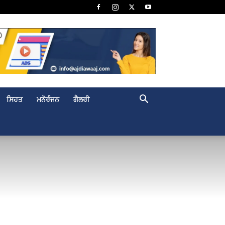
ਸਿਹਤ
ਮਨੋਰੰਜਨ
ਗੈਲਰੀ