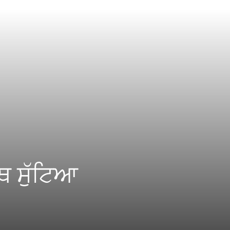
ਥ ਸੁੱਟਿਆ