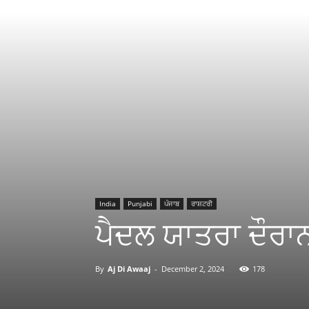
India
Punjabi
ਪੰਜਾਬ
ਰਾਸ਼ਟਰੀ
ਪੈਦਲ ਯਾਤਰਾ ਦੌਰਾ
By
Aj Di Awaaj
-
December 2, 2024
178