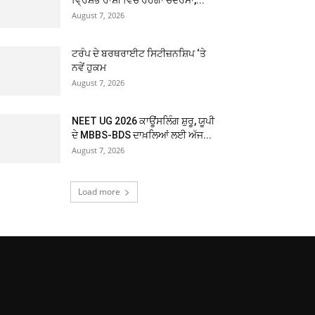
August 7, 2026
ਟਰੰਪ ਦੇ ਬਰਥਰਾਈਟ ਸਿਟੀਜ਼ਨਸ਼ਿਪ ‘ਤੇ
ਨਵੇਂ ਹੁਕਮ
August 7, 2026
NEET UG 2026 ਕਾਊਂਸਲਿੰਗ ਸ਼ੁਰੂ, ਯੂਪੀ
ਦੇ MBBS-BDS ਦਾਖ਼ਲਿਆਂ ਲਈ ਅੱਜ...
August 7, 2026
Load more