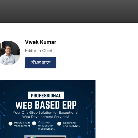
Vivek Kumar
Linkedin
Email
Print
Editor in Chief
ਕੱਪੜ ਛਾਣ