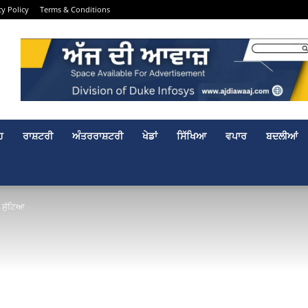
cy Policy
Terms & Conditions
ਹ
ਰਾਸ਼ਟਰੀ
ਅੰਤਰਰਾਸ਼ਟਰੀ
ਖੇਡਾਂ
ਸਿੱਖਿਆ
ਵਪਾਰ
ਬਦਲੀਆਂ
 ਸੁੱਟਿਆ