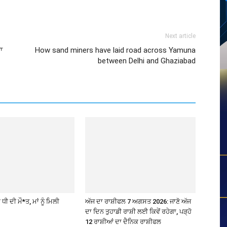
Next article
ਾ
How sand miners have laid road across Yamuna
between Delhi and Ghaziabad
 ਧੀ ਦੀ ਮੌ*ਤ, ਮਾਂ ਨੂੰ ਮਿਲੀ
ਅੱਜ ਦਾ ਰਾਸ਼ੀਫਲ 7 ਅਗਸਤ 2026: ਜਾਣੋ ਅੱਜ
ਦਾ ਦਿਨ ਤੁਹਾਡੀ ਰਾਸ਼ੀ ਲਈ ਕਿਵੇਂ ਰਹੇਗਾ, ਪੜ੍ਹੋ
12 ਰਾਸ਼ੀਆਂ ਦਾ ਦੈਨਿਕ ਰਾਸ਼ੀਫਲ