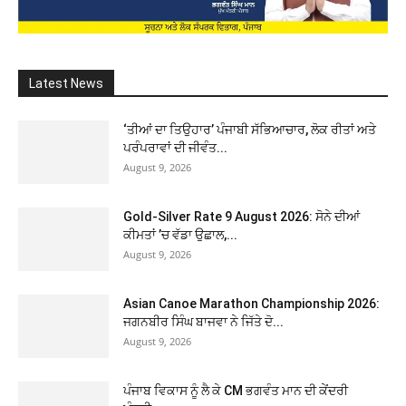
Latest News
‘ਤੀਆਂ ਦਾ ਤਿਉਹਾਰ’ ਪੰਜਾਬੀ ਸੱਭਿਆਚਾਰ, ਲੋਕ ਰੀਤਾਂ ਅਤੇ
ਪਰੰਪਰਾਵਾਂ ਦੀ ਜੀਵੰਤ...
August 9, 2026
Gold-Silver Rate 9 August 2026: ਸੋਨੇ ਦੀਆਂ
ਕੀਮਤਾਂ ’ਚ ਵੱਡਾ ਉਛਾਲ,...
August 9, 2026
Asian Canoe Marathon Championship 2026:
ਜਗਨਬੀਰ ਸਿੰਘ ਬਾਜਵਾ ਨੇ ਜਿੱਤੇ ਦੋ...
August 9, 2026
ਪੰਜਾਬ ਵਿਕਾਸ ਨੂੰ ਲੈ ਕੇ CM ਭਗਵੰਤ ਮਾਨ ਦੀ ਕੇਂਦਰੀ