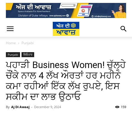
Home
Punjabi
Punjabi
ਵਿਓਪਾਰ
ਪਹਾੜੀ Business Women! ਚੁੱਲ੍ਹੇ
ਚੌਂਕੇ ਨਾਲ 4 ਲੱਖ ਔਰਤਾਂ ਹਰ ਮਹੀਨੇ
ਕਮਾ ਰਹੀਆਂ ਇੱਕ ਲੱਖ ਰੁਪਏ, ਇਸ
ਸਕੀਮ ਦਾ ਲਾਭ ਉਠਾਓ
By
Aj Di Awaaj
-
December 9, 2024
159
WhatsApp
Facebook
Twitter
T