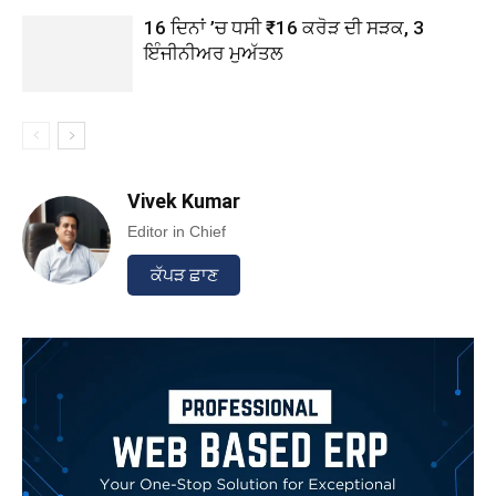
16 ਦਿਨਾਂ ’ਚ ਧਸੀ ₹16 ਕਰੋੜ ਦੀ ਸੜਕ, 3
ਇੰਜੀਨੀਅਰ ਮੁਅੱਤਲ
Vivek Kumar
Editor in Chief
ਕੱਪੜ ਛਾਣ