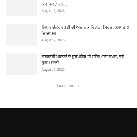
ਕਰ ਸਕਦੇ ਹਨ...
August 7, 2026
ਮਿਥੁਨ ਚੱਕਰਵਰਤੀ ਦੀ ਅਚਾਨਕ ਵਿਗੜੀ ਸਿਹਤ, ਹਸਪਤਾਲ
‘ਚ ਦਾਖ਼ਲ
August 7, 2026
ਸਰਕਾਰੀ ਮਕਾਨਾਂ ਦੇ ਦੁਰਪਯੋਗ ‘ਤੇ ਹਰਿਆਣਾ ਸਖ਼ਤ, ਨਵੇਂ
ਹੁਕਮ ਜਾਰੀ
August 7, 2026
Load more