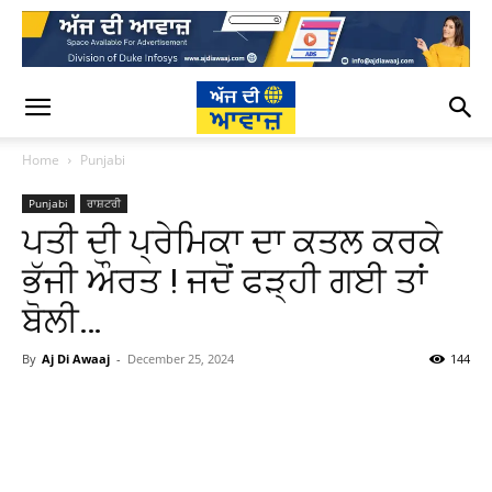
Home
Punjabi
Punjabi
ਰਾਸ਼ਟਰੀ
ਪਤੀ ਦੀ ਪ੍ਰੇਮਿਕਾ ਦਾ ਕਤਲ ਕਰਕੇ
ਭੱਜੀ ਔਰਤ ! ਜਦੋਂ ਫੜ੍ਹੀ ਗਈ ਤਾਂ
ਬੋਲੀ…
By
Aj Di Awaaj
-
December 25, 2024
144
WhatsApp
Facebook
Twitter
T