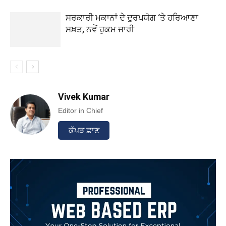
ਸਰਕਾਰੀ ਮਕਾਨਾਂ ਦੇ ਦੁਰਪਯੋਗ ‘ਤੇ ਹਰਿਆਣਾ
ਸਖ਼ਤ, ਨਵੇਂ ਹੁਕਮ ਜਾਰੀ
Vivek Kumar
Editor in Chief
ਕੱਪੜ ਛਾਣ