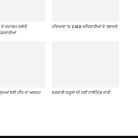
ਦੇ ਸਮਾਗਮ ਸਬੰਧੀ
ਹਰਿਆਣਾ ‘ਚ 2 IAS ਅਧਿਕਾਰੀਆਂ ਦੇ ਤਬਾਦਲੇ
ੇਸ਼ਕਾਰੀਆਂ
਼ਿਲ੍ਹਿਆਂ ਲਈ ਮੀਂਹ ਦਾ ਅਲਰਟ
ਸਰਕਾਰੀ ਸਕੂਲਾਂ ਦੀ ਨਵੀਂ ਟਾਈਮਿੰਗ ਜਾਰੀ