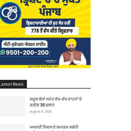
Latest News
ਸਕੂਲ ਬੱਸਾਂ ਸਮੇਤ ਵੱਖ-ਵੱਖ ਵਾਹਨਾਂ ਦੇ
ਕਰੀਬ 30 ਚਲਾਨ
August 6, 2026
ਆਜ਼ਾਦੀ ਦਿਵਸ ਦੇ ਸਮਾਗਮ ਸਬੰਧੀ