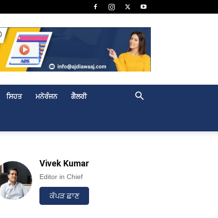
ਸਿਹਤ
ਮਨੋਰੰਜਨ
ਗੈਲਰੀ
Vivek Kumar
Editor in Chief
ਕੱਪੜ ਛਾਣ