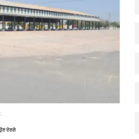
.
ਉਣ ਦੇਣਗੇ