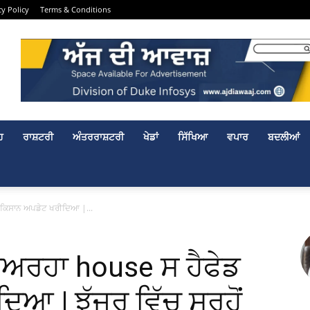
cy Policy
Terms & Conditions
ਹ
ਰਾਸ਼ਟਰੀ
ਅੰਤਰਰਾਸ਼ਟਰੀ
ਖੇਡਾਂ
ਸਿੱਖਿਆ
ਵਪਾਰ
ਬਦਲੀਆਂ
ੇਡ ਕਿਸਾਨ ਅਪਡੇਟ ਖਰੀਦਿਆ |...
 ਵੇਅਰਹਾ house ਸ ਹੈਫੇਡ
ਆ | ਝੱਜਰ ਵਿੱਚ ਸਰ੍ਹੋਂ