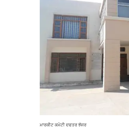
ਮਾਰਕੀਟ ਕਮੇਟੀ ਦਫਤਰ ਝੱਜਰ