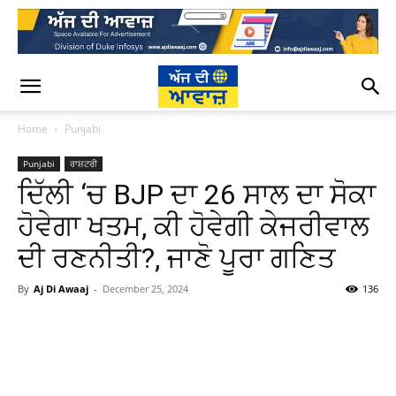
Home
Punjabi
Punjabi
ਰਾਸ਼ਟਰੀ
ਦਿੱਲੀ ‘ਚ BJP ਦਾ 26 ਸਾਲ ਦਾ ਸੋਕਾ
ਹੋਵੇਗਾ ਖਤਮ, ਕੀ ਹੋਵੇਗੀ ਕੇਜਰੀਵਾਲ
ਦੀ ਰਣਨੀਤੀ?, ਜਾਣੋ ਪੂਰਾ ਗਣਿਤ
By
Aj Di Awaaj
-
December 25, 2024
136
WhatsApp
Facebook
Twitter
T