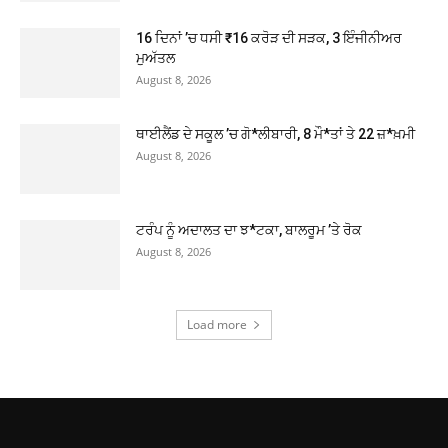
16 ਦਿਨਾਂ ’ਚ ਧਸੀ ₹16 ਕਰੋੜ ਦੀ ਸੜਕ, 3 ਇੰਜੀਨੀਅਰ
ਮੁਅੱਤਲ
August 8, 2026
ਥਾਈਲੈਂਡ ਦੇ ਸਕੂਲ ’ਚ ਗੋ*ਲੀਬਾਰੀ, 8 ਮੌ*ਤਾਂ ਤੇ 22 ਜ਼*ਖ਼ਮੀ
August 8, 2026
ਟਰੰਪ ਨੂੰ ਅਦਾਲਤ ਦਾ ਝ*ਟਕਾ, ਬਾਲਰੂਮ ’ਤੇ ਰੋਕ
August 8, 2026
Load more