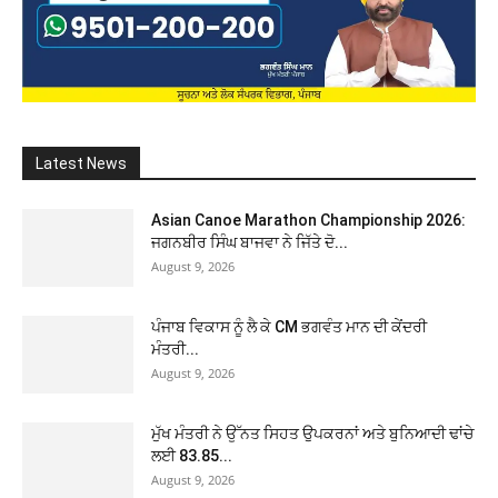
Latest News
Asian Canoe Marathon Championship 2026:
ਜਗਨਬੀਰ ਸਿੰਘ ਬਾਜਵਾ ਨੇ ਜਿੱਤੇ ਦੋ...
August 9, 2026
ਪੰਜਾਬ ਵਿਕਾਸ ਨੂੰ ਲੈ ਕੇ CM ਭਗਵੰਤ ਮਾਨ ਦੀ ਕੇਂਦਰੀ
ਮੰਤਰੀ...
August 9, 2026
ਮੁੱਖ ਮੰਤਰੀ ਨੇ ਉੱਨਤ ਸਿਹਤ ਉਪਕਰਨਾਂ ਅਤੇ ਬੁਨਿਆਦੀ ਢਾਂਚੇ
ਲਈ 83.85...
August 9, 2026