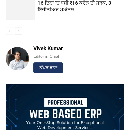
16 ਦਿਨਾਂ ’ਚ ਧਸੀ ₹16 ਕਰੋੜ ਦੀ ਸੜਕ, 3
ਇੰਜੀਨੀਅਰ ਮੁਅੱਤਲ
Vivek Kumar
Editor in Chief
ਕੱਪੜ ਛਾਣ