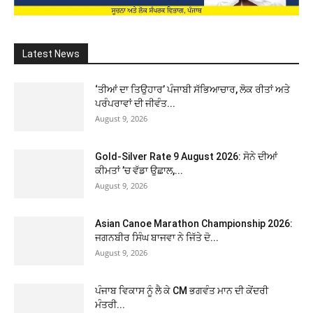
Latest News
‘ਤੀਆਂ ਦਾ ਤਿਉਹਾਰ’ ਪੰਜਾਬੀ ਸੱਭਿਆਚਾਰ, ਲੋਕ ਰੀਤਾਂ ਅਤੇ
ਪਰੰਪਰਾਵਾਂ ਦੀ ਜੀਵੰਤ...
August 9, 2026
Gold-Silver Rate 9 August 2026: ਸੋਨੇ ਦੀਆਂ
ਕੀਮਤਾਂ ’ਚ ਵੱਡਾ ਉਛਾਲ,...
August 9, 2026
Asian Canoe Marathon Championship 2026:
ਜਗਨਬੀਰ ਸਿੰਘ ਬਾਜਵਾ ਨੇ ਜਿੱਤੇ ਦੋ...
August 9, 2026
ਪੰਜਾਬ ਵਿਕਾਸ ਨੂੰ ਲੈ ਕੇ CM ਭਗਵੰਤ ਮਾਨ ਦੀ ਕੇਂਦਰੀ
ਮੰਤਰੀ...