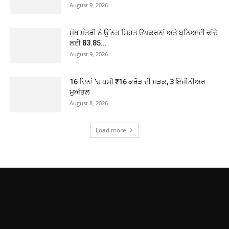
August 9, 2026
ਮੁੱਖ ਮੰਤਰੀ ਨੇ ਉੱਨਤ ਸਿਹਤ ਉਪਕਰਨਾਂ ਅਤੇ ਬੁਨਿਆਦੀ ਢਾਂਚੇ
ਲਈ 83.85...
August 9, 2026
16 ਦਿਨਾਂ ’ਚ ਧਸੀ ₹16 ਕਰੋੜ ਦੀ ਸੜਕ, 3 ਇੰਜੀਨੀਅਰ
ਮੁਅੱਤਲ
August 8, 2026
Load more