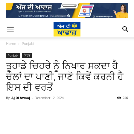
Home
Punjabi
Punjabi
ਸਿਹਤ
ਤੁਹਾਡੇ ਚਿਹਰੇ ਨੂੰ ਨਿਖਾਰ ਸਕਦਾ ਹੈ
ਚੌਲਾਂ ਦਾ ਪਾਣੀ, ਜਾਣੋ ਕਿਵੇਂ ਕਰਨੀ ਹੈ
ਇਸ ਦੀ ਵਰਤੋਂ
By
Aj Di Awaaj
-
December 12, 2024
240
WhatsApp
Facebook
Twitter
T