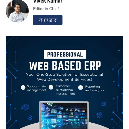
Vivek Kumar
Editor in Chief
ਕੱਪੜ ਛਾਣ