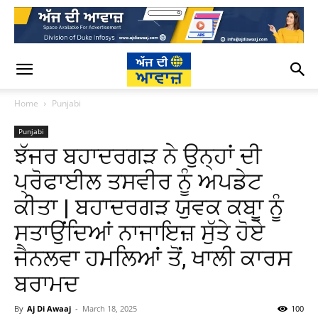
Home
Punjabi
Punjabi
ਝੱਜਰ ਬਹਾਦਰਗੜ ਨੇ ਉਨ੍ਹਾਂ ਦੀ
ਪ੍ਰੋਫਾਈਲ ਤਸਵੀਰ ਨੂੰ ਅਪਡੇਟ
ਕੀਤਾ | ਬਹਾਦਰਗੜ ਯੁਵਕ ਕਬਾੂ ਨੂੰ
ਸਤਾਉਂਦਿਆਂ ਨਾਜਾਇਜ਼ ਸੁੱਤੇ ਹੋਏ
ਜੈਨਲਵਾ ਹਮਲਿਆਂ ਤੋਂ, ਖਾਲੀ ਕਾਰਸ
ਬਰਾਮਦ
By
Aj Di Awaaj
-
March 18, 2025
100