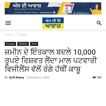
Home
Punjabi
Punjabi
ਚੰਡੀਗੜ੍ਹ
ਪੰਜਾਬ
ਜ਼ਮੀਨ ਦੇ ਇੰਤਕਾਲ ਬਦਲੇ 10,000
ਰੁਪਏ ਰਿਸ਼ਵਤ ਲੈਂਦਾ ਮਾਲ ਪਟਵਾਰੀ
ਵਿਜੀਲੈਂਸ ਵੱਲੋਂ ਰੰਗੇ ਹੱਥੀਂ ਕਾਬੂ
By
Aj Di Awaaj
-
December 3, 2024
368
WhatsApp
Facebook
Twitter
T