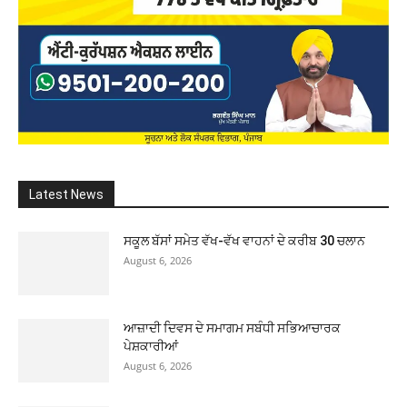
Latest News
ਸਕੂਲ ਬੱਸਾਂ ਸਮੇਤ ਵੱਖ-ਵੱਖ ਵਾਹਨਾਂ ਦੇ ਕਰੀਬ 30 ਚਲਾਨ
August 6, 2026
ਆਜ਼ਾਦੀ ਦਿਵਸ ਦੇ ਸਮਾਗਮ ਸਬੰਧੀ ਸਭਿਆਚਾਰਕ
ਪੇਸ਼ਕਾਰੀਆਂ
August 6, 2026