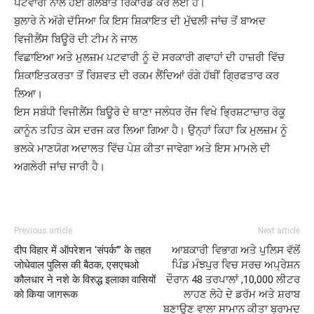
ਪਟਵਾਰੀ ਨਾਲ ਹੋਈ ਗੱਲਬਾਤ ਰਿਕਾਰਡ ਕਰ ਲਈ ਹੈ।
ਬੁਲਾਰੇ ਨੇ ਅੱਗੇ ਦੱਸਿਆ ਕਿ ਇਸ ਸ਼ਿਕਾਇਤ ਦੀ ਮੁੱਢਲੀ ਜਾਂਚ ਤੋਂ ਬਾਅਦ
ਵਿਜੀਲੈਂਸ ਬਿਊਰੋ ਦੀ ਟੀਮ ਨੇ ਜਾਲ
ਵਿਛਾਇਆ ਅਤੇ ਮੁਲਜ਼ਮ ਪਟਵਾਰੀ ਨੂੰ ਦੋ ਸਰਕਾਰੀ ਗਵਾਹਾਂ ਦੀ ਹਾਜ਼ਰੀ ਵਿੱਚ
ਸ਼ਿਕਾਇਤਕਰਤਾ ਤੋਂ ਰਿਸ਼ਵਤ ਦੀ ਰਕਮ ਲੈਂਦਿਆਂ ਰੰਗੇ ਹੱਥੀਂ ਗ੍ਰਿਫਤਾਰ ਕਰ
ਲਿਆ।
ਇਸ ਸਬੰਧੀ ਵਿਜੀਲੈਂਸ ਬਿਊਰੋ ਦੇ ਥਾਣਾ ਜਲੰਧਰ ਰੇਂਜ ਵਿਖੇ ਭ੍ਰਿਸ਼ਟਾਚਾਰ ਰੋਕੂ
ਕਾਨੂੰਨ ਤਹਿਤ ਕੇਸ ਦਰਜ ਕਰ ਲਿਆ ਗਿਆ ਹੈ। ਉਨ੍ਹਾਂ ਕਿਹਾ ਕਿ ਮੁਲਜ਼ਮ ਨੂੰ
ਭਲਕੇ ਮਾਣਯੋਗ ਅਦਾਲਤ ਵਿੱਚ ਪੇਸ਼ ਕੀਤਾ ਜਾਵੇਗਾ ਅਤੇ ਇਸ ਮਾਮਲੇ ਦੀ
ਅਗਲੇਰੀ ਜਾਂਚ ਜਾਰੀ ਹੈ।
Previous article
Next article
दीप विहार में ऑपरेशन ‘संपर्क’” के तहत
ਆਬਕਾਰੀ ਵਿਭਾਗ ਅਤੇ ਪੁਲਿਸ ਵੱਲੋਂ
जोधेवाल पुलिस की बैठक, एसएचओ
ਪਿੰਡ ਮੰਝਪੁਰ ਵਿਚ ਸਰਚ ਅਪ੍ਰੇਸ਼ਨ
कौलधार ने नशे के विरुद्ध इलाका वासियों
ਦੌਰਾਨ 48 ਤਰਪਾਲਾਂ ,10,000 ਲੀਟਰ
को किया जागरूक
ਲਾਹਣ ਲੋਹੇ ਦੇ ਡਰੱਮ ਅਤੇ ਸ਼ਰਾਬ
ਬਣਾਉਣ ਵਾਲਾ ਸਾਮਾਨ ਕੀਤਾ ਬ੍ਰਾਮਦ