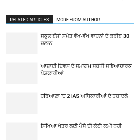
RELATED ARTICLES
MORE FROM AUTHOR
ਸਕੂਲ ਬੱਸਾਂ ਸਮੇਤ ਵੱਖ-ਵੱਖ ਵਾਹਨਾਂ ਦੇ ਕਰੀਬ 30
ਚਲਾਨ
ਆਜ਼ਾਦੀ ਦਿਵਸ ਦੇ ਸਮਾਗਮ ਸਬੰਧੀ ਸਭਿਆਚਾਰਕ
ਪੇਸ਼ਕਾਰੀਆਂ
ਹਰਿਆਣਾ ‘ਚ 2 IAS ਅਧਿਕਾਰੀਆਂ ਦੇ ਤਬਾਦਲੇ
ਸਿੱਖਿਆ ਖੇਤਰ ਲਈ ਪੈਸੇ ਦੀ ਕੋਈ ਕਮੀ ਨਹੀ