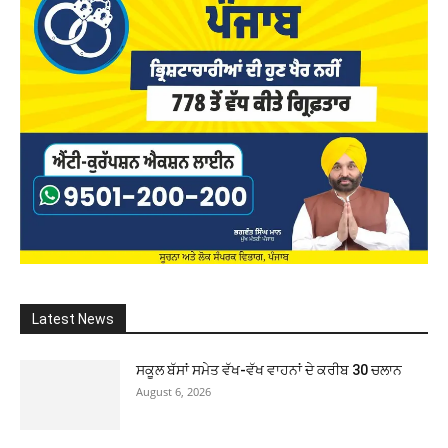
Latest News
ਸਕੂਲ ਬੱਸਾਂ ਸਮੇਤ ਵੱਖ-ਵੱਖ ਵਾਹਨਾਂ ਦੇ ਕਰੀਬ 30 ਚਲਾਨ
August 6, 2026