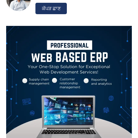
ਕੱਪੜ ਛਾਣ