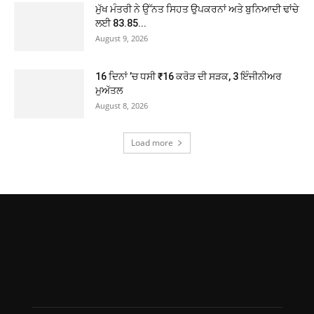
ਮੁੱਖ ਮੰਤਰੀ ਨੇ ਉੱਨਤ ਸਿਹਤ ਉਪਕਰਨਾਂ ਅਤੇ ਬੁਨਿਆਦੀ ਢਾਂਚੇ
ਲਈ 83.85...
August 9, 2026
16 ਦਿਨਾਂ ’ਚ ਧਸੀ ₹16 ਕਰੋੜ ਦੀ ਸੜਕ, 3 ਇੰਜੀਨੀਅਰ
ਮੁਅੱਤਲ
August 8, 2026
Load more