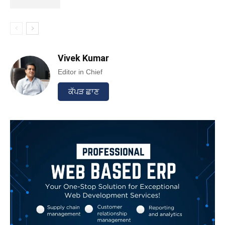
Vivek Kumar
Editor in Chief
ਕੱਪੜ ਛਾਣ