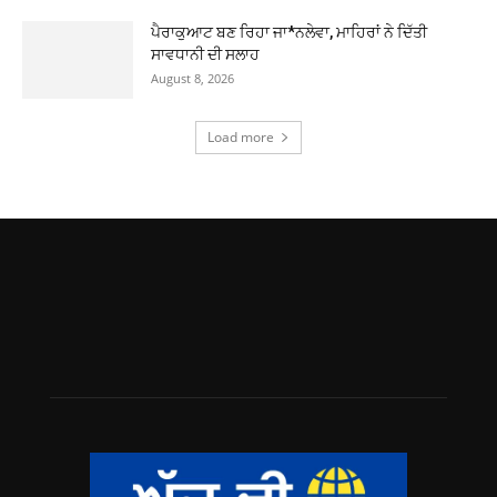
ਪੈਰਾਕੁਆਟ ਬਣ ਰਿਹਾ ਜਾ*ਨਲੇਵਾ, ਮਾਹਿਰਾਂ ਨੇ ਦਿੱਤੀ
ਸਾਵਧਾਨੀ ਦੀ ਸਲਾਹ
August 8, 2026
Load more