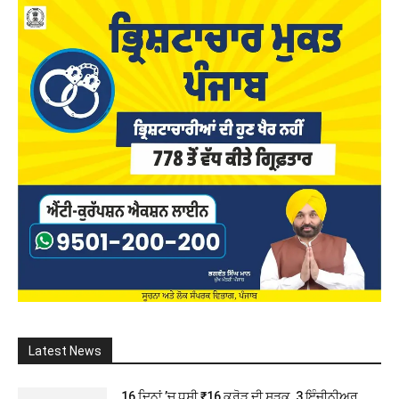
Latest News
16 ਦਿਨਾਂ ’ਚ ਧਸੀ ₹16 ਕਰੋੜ ਦੀ ਸੜਕ, 3 ਇੰਜੀਨੀਅਰ