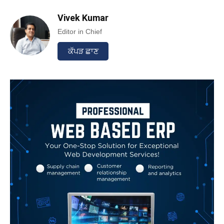
Vivek Kumar
Editor in Chief
ਕੱਪੜ ਛਾਣ