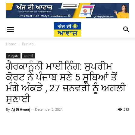
Home
Punjabi
Punjabi
ਰਾਸ਼ਟਰੀ
ਗੈਰਕਾਨੂੰਨੀ ਮਾਈਨਿੰਗ: ਸੁਪਰੀਮ
ਕੋਰਟ ਨੇ ਪੰਜਾਬ ਸਣੇ 5 ਸੂਬਿਆਂ ਤੋਂ
ਮੰਗੇ ਅੰਕੜੇ , 27 ਜਨਵਰੀ ਨੂੰ ਅਗਲੀ
ਸੁਣਾਈ
By
Aj Di Awaaj
-
December 5, 2024
313
WhatsApp
Facebook
Twitter
T