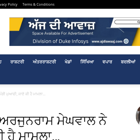
ivacy Policy
Terms & Conditions
ਹ
ਰਾਸ਼ਟਰੀ
ਅੰਤਰਰਾਸ਼ਟਰੀ
ਖੇਡਾਂ
ਸਿੱਖਿਆ
ਵਪਾਰ
ਬਦਲੀਆਂ
ਮੰਗੀ ਮੁਆਫੀ, ਜਾਣੋ ਕੀ ਹੈ ਮਾਮਲਾ…
ੀ ਅਰਜੁਨਰਾਮ ਮੇਘਵਾਲ ਨੇ
ਕੀ ਹੈ ਮਾਮਲਾ…