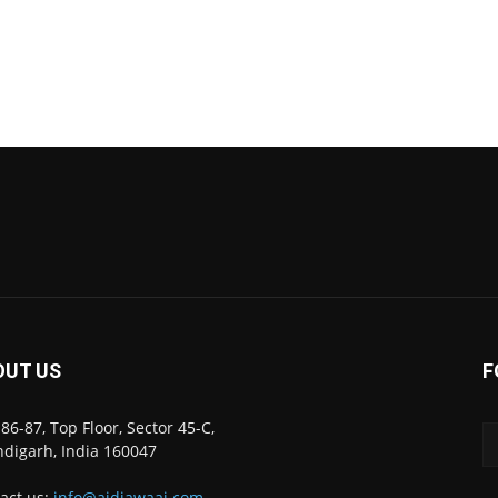
OUT US
F
86-87, Top Floor, Sector 45-C,
digarh, India 160047
act us:
info@ajdiawaaj.com