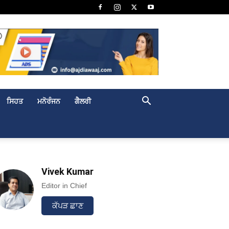
ਸਿਹਤ
ਮਨੋਰੰਜਨ
ਗੈਲਰੀ
Vivek Kumar
Editor in Chief
ਕੱਪੜ ਛਾਣ