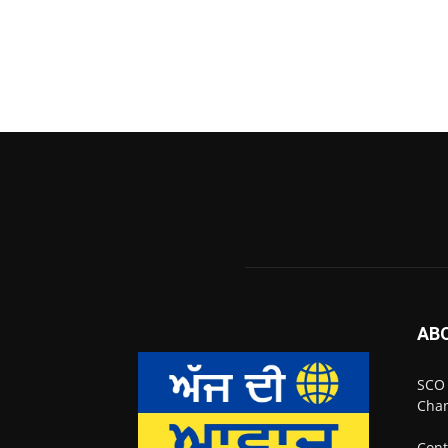
AB
SCO 
Chan
Cont