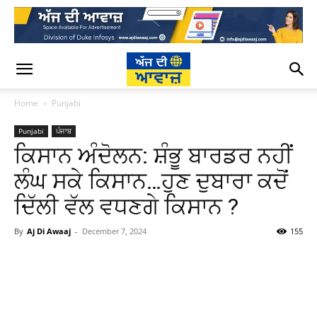
Home
Punjabi
Punjabi
ਪੰਜਾਬ
ਕਿਸਾਨ ਅੰਦੋਲਨ: ਸ਼ੰਭੂ ਬਾਰਡਰ ਨਹੀਂ
ਲੰਘ ਸਕੇ ਕਿਸਾਨ…ਹੁਣ ਦੁਬਾਰਾ ਕਦੋਂ
ਦਿੱਲੀ ਵੱਲ ਵਧਣਗੇ ਕਿਸਾਨ ?
By
Aj Di Awaaj
-
December 7, 2024
155
WhatsApp
Facebook
Twitter
T