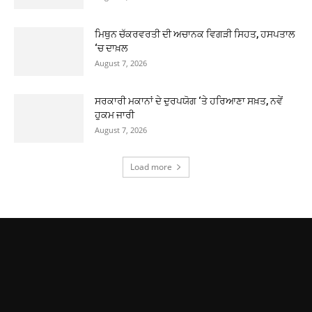
ਮਿਥੁਨ ਚੱਕਰਵਰਤੀ ਦੀ ਅਚਾਨਕ ਵਿਗੜੀ ਸਿਹਤ, ਹਸਪਤਾਲ
‘ਚ ਦਾਖ਼ਲ
August 7, 2026
ਸਰਕਾਰੀ ਮਕਾਨਾਂ ਦੇ ਦੁਰਪਯੋਗ ‘ਤੇ ਹਰਿਆਣਾ ਸਖ਼ਤ, ਨਵੇਂ
ਹੁਕਮ ਜਾਰੀ
August 7, 2026
Load more