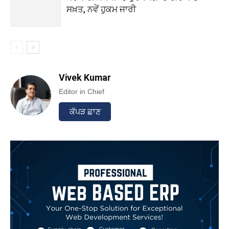
ਸਖ਼ਤ, ਨਵੇਂ ਹੁਕਮ ਜਾਰੀ
Vivek Kumar
Editor in Chief
ਕੱਪੜ ਛਾਣ