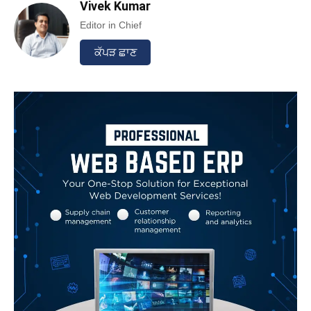
Vivek Kumar
Editor in Chief
ਕੱਪੜ ਛਾਣ