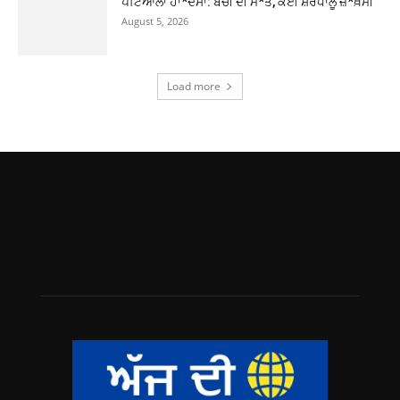
ਪਟਿਆਲਾ ਹਾ*ਦਸਾ: ਬੱਚੀ ਦੀ ਮੌ*ਤ, ਕਈ ਸ਼ਰਧਾਲੂ ਜ਼*ਖ਼ਮੀ
August 5, 2026
Load more