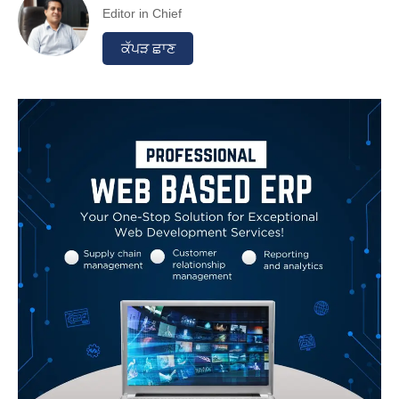
Editor in Chief
ਕੱਪੜ ਛਾਣ