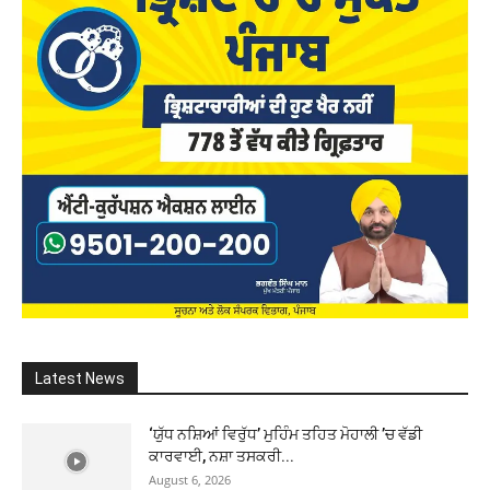
Latest News
‘ਯੁੱਧ ਨਸ਼ਿਆਂ ਵਿਰੁੱਧ’ ਮੁਹਿੰਮ ਤਹਿਤ ਮੋਹਾਲੀ ’ਚ ਵੱਡੀ
ਕਾਰਵਾਈ, ਨਸ਼ਾ ਤਸਕਰੀ...
August 6, 2026