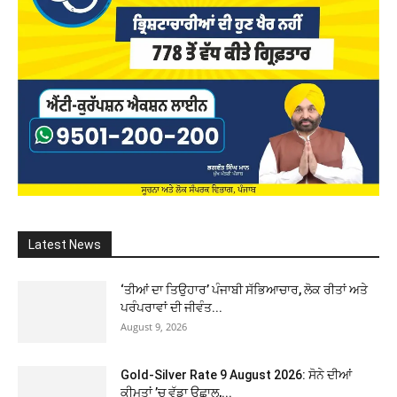
Latest News
‘ਤੀਆਂ ਦਾ ਤਿਉਹਾਰ’ ਪੰਜਾਬੀ ਸੱਭਿਆਚਾਰ, ਲੋਕ ਰੀਤਾਂ ਅਤੇ
ਪਰੰਪਰਾਵਾਂ ਦੀ ਜੀਵੰਤ...
August 9, 2026
Gold-Silver Rate 9 August 2026: ਸੋਨੇ ਦੀਆਂ
ਕੀਮਤਾਂ ’ਚ ਵੱਡਾ ਉਛਾਲ,...