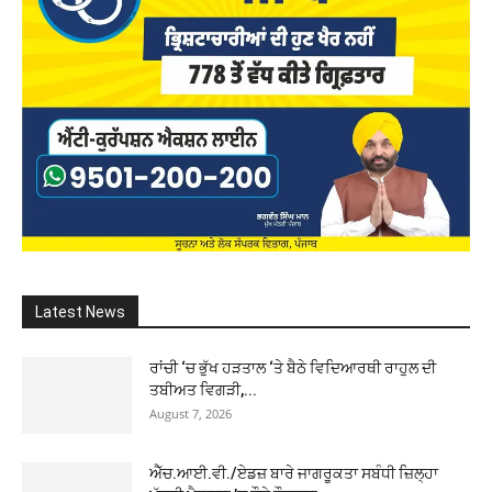
Latest News
ਰਾਂਚੀ ‘ਚ ਭੁੱਖ ਹੜਤਾਲ ‘ਤੇ ਬੈਠੇ ਵਿਦਿਆਰਥੀ ਰਾਹੁਲ ਦੀ
ਤਬੀਅਤ ਵਿਗੜੀ,...
August 7, 2026
ਐੱਚ.ਆਈ.ਵੀ./ਏਡਜ਼ ਬਾਰੇ ਜਾਗਰੂਕਤਾ ਸਬੰਧੀ ਜ਼ਿਲ੍ਹਾ