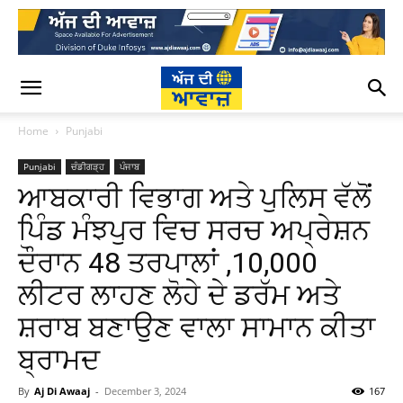
Home
Punjabi
Punjabi
ਚੰਡੀਗੜ੍ਹ
ਪੰਜਾਬ
ਆਬਕਾਰੀ ਵਿਭਾਗ ਅਤੇ ਪੁਲਿਸ ਵੱਲੋਂ
ਪਿੰਡ ਮੰਝਪੁਰ ਵਿਚ ਸਰਚ ਅਪ੍ਰੇਸ਼ਨ
ਦੌਰਾਨ 48 ਤਰਪਾਲਾਂ ,10,000
ਲੀਟਰ ਲਾਹਣ ਲੋਹੇ ਦੇ ਡਰੱਮ ਅਤੇ
ਸ਼ਰਾਬ ਬਣਾਉਣ ਵਾਲਾ ਸਾਮਾਨ ਕੀਤਾ
ਬ੍ਰਾਮਦ
By
Aj Di Awaaj
-
December 3, 2024
167