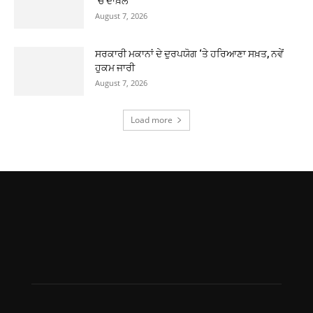
‘ਚ ਦਾਖ਼ਲ
August 7, 2026
ਸਰਕਾਰੀ ਮਕਾਨਾਂ ਦੇ ਦੁਰਪਯੋਗ ‘ਤੇ ਹਰਿਆਣਾ ਸਖ਼ਤ, ਨਵੇਂ
ਹੁਕਮ ਜਾਰੀ
August 7, 2026
Load more