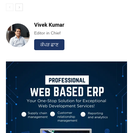
Vivek Kumar
Editor in Chief
ਕੱਪੜ ਛਾਣ