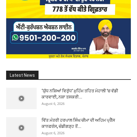
Latest News
‘ਯੁੱਧ ਨਸ਼ਿਆਂ ਵਿਰੁੱਧ’ ਮੁਹਿੰਮ ਤਹਿਤ ਮੋਹਾਲੀ ’ਚ ਵੱਡੀ
ਕਾਰਵਾਈ, ਨਸ਼ਾ ਤਸਕਰੀ...
August 6, 2026
ਵਿੱਤ ਮੰਤਰੀ ਹਰਪਾਲ ਸਿੰਘ ਚੀਮਾ ਦੀ ਅਹਿਮ ਪ੍ਰੈੱਸ
ਕਾਨਫਰੰਸ, ਚੰਡੀਗੜ੍ਹ ਤੋਂ...
August 6, 2026