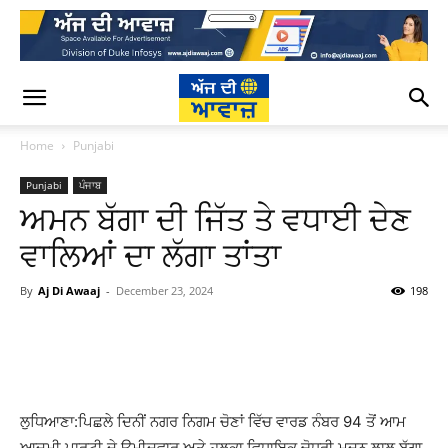
Home
Punjabi
Punjabi
ਪੰਜਾਬ
ਅਮਨ ਬੱਗਾ ਦੀ ਜਿੱਤ ਤੇ ਵਧਾਈ ਦੇਣ
ਵਾਲਿਆਂ ਦਾ ਲੱਗਾ ਤਾਂਤਾ
By
Aj Di Awaaj
-
December 23, 2024
198
WhatsApp
Facebook
Twitter
T
ਲੁਧਿਆਣਾ:ਪਿਛਲੇ ਦਿਨੀਂ ਨਗਰ ਨਿਗਮ ਚੋਣਾਂ ਵਿੱਚ ਵਾਰਡ ਨੰਬਰ 94 ਤੋਂ ਆਮ
ਆਦਮੀ ਪਾਰਟੀ ਦੇ ਉਮੀਦਵਾਰ ਅਤੇ ਹਲਕਾ ਵਿਧਾਇਕ ਚੋਧਰੀ ਮਦਨ ਲਾਲ ਬੱਗਾ