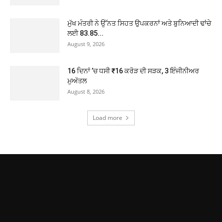
ਮੁੱਖ ਮੰਤਰੀ ਨੇ ਉੱਨਤ ਸਿਹਤ ਉਪਕਰਨਾਂ ਅਤੇ ਬੁਨਿਆਦੀ ਢਾਂਚੇ
ਲਈ 83.85...
August 9, 2026
16 ਦਿਨਾਂ ’ਚ ਧਸੀ ₹16 ਕਰੋੜ ਦੀ ਸੜਕ, 3 ਇੰਜੀਨੀਅਰ
ਮੁਅੱਤਲ
August 8, 2026
Load more