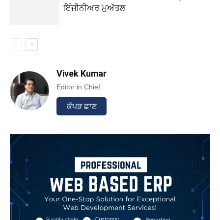
ਇੰਜੀਨੀਅਰ ਮੁਅੱਤਲ
Vivek Kumar
Editor in Chief
ਕੱਪੜ ਛਾਣ