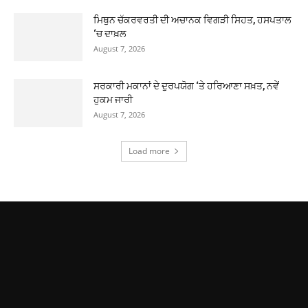
ਮਿਥੁਨ ਚੱਕਰਵਰਤੀ ਦੀ ਅਚਾਨਕ ਵਿਗੜੀ ਸਿਹਤ, ਹਸਪਤਾਲ
‘ਚ ਦਾਖ਼ਲ
August 7, 2026
ਸਰਕਾਰੀ ਮਕਾਨਾਂ ਦੇ ਦੁਰਪਯੋਗ ‘ਤੇ ਹਰਿਆਣਾ ਸਖ਼ਤ, ਨਵੇਂ
ਹੁਕਮ ਜਾਰੀ
August 7, 2026
Load more