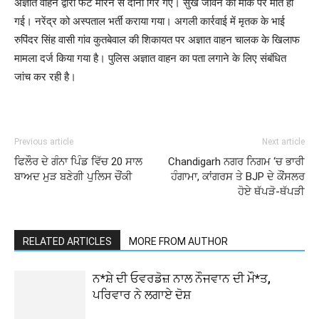
अज्ञात वाहन द्वारा फेंट मारने से दोनों गिर गए। सुख जीवन की मौके पर मौत हो
गई। नरेंद्र को अस्पताल भर्ती कराया गया। अगली कार्रवाई में मृतक के भाई
रुपिंदर सिंह वासी गांव कुतबेवाल की शिकायत पर अज्ञात वाहन चालक के खिलाफ
मामला दर्ज किया गया है। पुलिस अज्ञात वाहन का पता लगाने के लिए संबंधित
जांच कर रही है।
Previous article
Next article
ਫਿਲੌਰ ਦੇ ਗੰਨਾ ਪਿੰਡ ਵਿੱਚ 20 ਸਾਲ
Chandigarh ਨਗਰ ਨਿਗਮ ‘ਚ ਭਾਰੀ
ਬਾਅਦ ਮੁੜ ਬਣੇਗੀ ਪੁਲਿਸ ਚੌਂਕੀ
ਹੰਗਾਮਾ, ਕਾਂਗਰਸ ਤੇ BJP ਦੇ ਕੌਂਸਲਰ
ਹੋਏ ਥੱਪੜੋ-ਥੱਪੜੀ
RELATED ARTICLES
MORE FROM AUTHOR
ਨ*ਸ਼ੇ ਦੀ ਓਵਰਡੋਜ਼ ਨਾਲ ਨੌਜਵਾਨ ਦੀ ਮੌ*ਤ,
ਪਰਿਵਾਰ ਨੇ ਲਗਾਏ ਦੋਸ਼