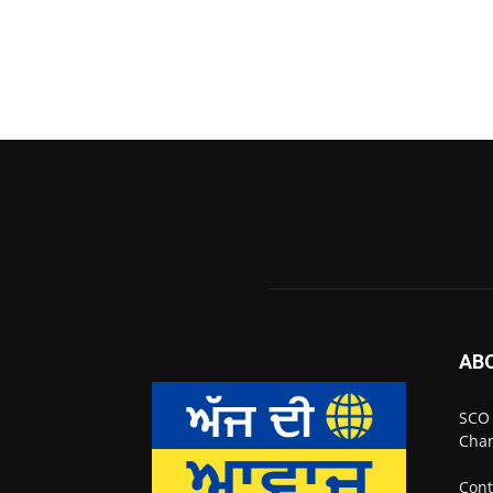
AB
SCO 
Chan
Cont