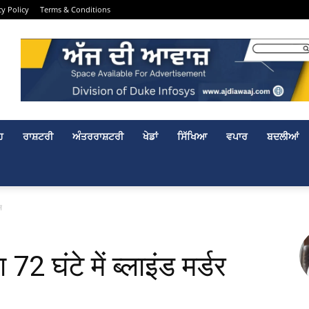
cy Policy
Terms & Conditions
ਹ
ਰਾਸ਼ਟਰੀ
ਅੰਤਰਰਾਸ਼ਟਰੀ
ਖੇਡਾਂ
ਸਿੱਖਿਆ
ਵਪਾਰ
ਬਦਲੀਆਂ
स
 72 घंटे में ब्लाइंड मर्डर