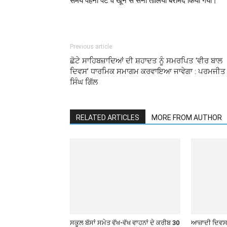
समय पहनी पेंट व खून से सना तोलिया बरामद किया गया।
Previous article
ਛੋਟੇ ਸਾਹਿਬਜ਼ਾਦਿਆਂ ਦੀ ਸ਼ਹਾਦਤ ਨੂੰ ਸਮਰਪਿਤ ‘ਵੀਰ ਬਾਲ
ਦਿਵਸ’ ਧਾਰਮਿਕ ਸਮਾਗਮ ਕਰਵਾਇਆ ਜਾਵੇਗਾ : ਪਰਮਜੀਤ
ਸਿੰਘ ਗਿੱਲ
RELATED ARTICLES
MORE FROM AUTHOR
ਸਕੂਲ ਬੱਸਾਂ ਸਮੇਤ ਵੱਖ-ਵੱਖ ਵਾਹਨਾਂ ਦੇ ਕਰੀਬ 30
ਆਜ਼ਾਦੀ ਦਿਵਸ 