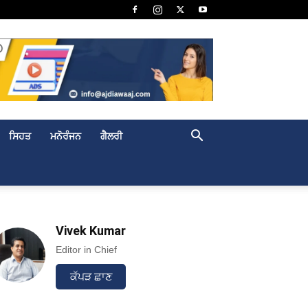
ਸਿਹਤ
ਮਨੋਰੰਜਨ
ਗੈਲਰੀ
Vivek Kumar
Editor in Chief
ਕੱਪੜ ਛਾਣ