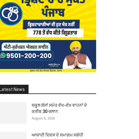
Latest News
ਸਕੂਲ ਬੱਸਾਂ ਸਮੇਤ ਵੱਖ-ਵੱਖ ਵਾਹਨਾਂ ਦੇ
ਕਰੀਬ 30 ਚਲਾਨ
August 6, 2026
ਆਜ਼ਾਦੀ ਦਿਵਸ ਦੇ ਸਮਾਗਮ ਸਬੰਧੀ