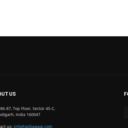
OUT US
F
86-87, Top Floor, Sector 45-C,
digarh, India 160047
act us:
info@ajdiawaaj.com